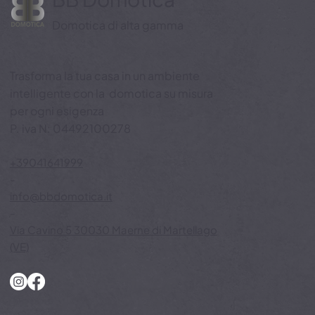
Domotica di alta gamma
Trasforma la tua casa in un ambiente
Benessere e aria pulita con BB
intelligente con la domotica su misura
Domotica: in inverno la casa respira
per ogni esigenza
meglio grazie ai sistemi smart
P. iva N: 04492100278
+39041641999
-
info@bbdomotica.it
-
Via Cavino 5 30030 Maerne di Martellago
(VE)