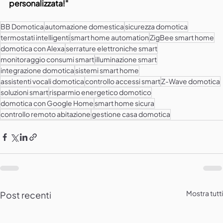
personalizzata!"
BB Domotica
automazione domestica
sicurezza domotica
termostati intelligenti
smart home automation
ZigBee smart home
domotica con Alexa
serrature elettroniche smart
monitoraggio consumi smart
illuminazione smart
integrazione domotica
sistemi smart home
assistenti vocali domotica
controllo accessi smart
Z-Wave domotica
soluzioni smart
risparmio energetico domotico
domotica con Google Home
smart home sicura
controllo remoto abitazione
gestione casa domotica
Mostra tutti
Post recenti