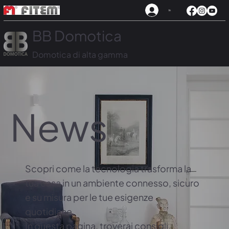
In
BB Domotica
Domotica di alta gamma
News
Scopri come la tecnologia trasforma la
tua casa in un ambiente connesso, sicuro
e su misura per le tue esigenze
quotidiane.
In questa pagina, troverai consigli,