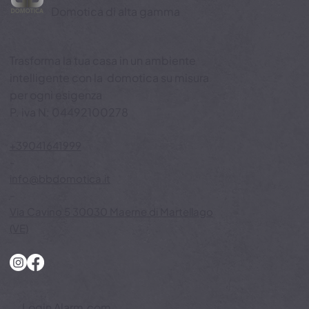
BB Domotica
Domotica di alta gamma
Trasforma la tua casa in un ambiente
intelligente con la domotica su misura
per ogni esigenza
P. iva N: 04492100278
+39041641999
-
info@bbdomotica.it
-
Via Cavino 5 30030 Maerne di Martellago
(VE)