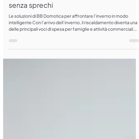
Riscaldamento smart: comfort caldo
senza sprechi
Le soluzioni di BB Domotica per affrontare l’inverno in modo
intelligente Con l’arrivo dell’inverno, il riscaldamento diventa una
delle principali voci di spesa per famiglie e attività commerciali.
Trovare il giusto equilibrio tra comfort e risparmio energetico non
è sempre semplice. La domotica rappresenta oggi la risposta
ideale, grazie a sistemi intelligenti che rendono la gestione del
calore più efficiente, sicura e personalizzata. Perché scegliere un
riscaldamento intel