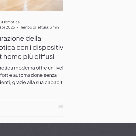
B Domotica
 apr 2025
Tempo di lettura: 3 min
razione della
ica con i dispositivi
 home più diffusi
otica moderna offre un livello
fort e automazione senza
nti, grazie alla sua capacità
rarsi con i dispositivi...