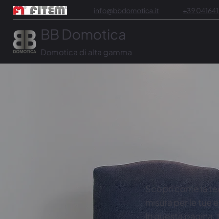
info@bbdomotica.it
+39 04164
BB Domotica
Domotica di alta gamma
Scopri come la te
misura per le tue 
In questa pagina, 