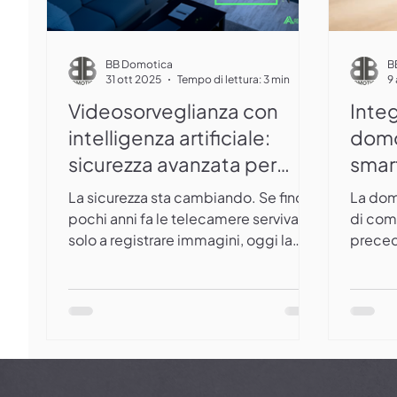
BB Domotica
B
31 ott 2025
Tempo di lettura: 3 min
9
Videosorveglianza con
Integ
intelligenza artificiale:
domot
sicurezza avanzata per
smart
case e attività grazie a BB
La sicurezza sta cambiando. Se fino a
La dom
Domotica
pochi anni fa le telecamere servivano
di com
solo a registrare immagini, oggi la
precede
videosorveglianza con intelligenza
di integ
artificiale (AI) permette di
riconoscere ciò che accade e di
intervenire in modo proattivo. Le
telecamere AI distinguono tra
persone, animali e veicoli , riducendo
drasticamente i falsi allarmi e