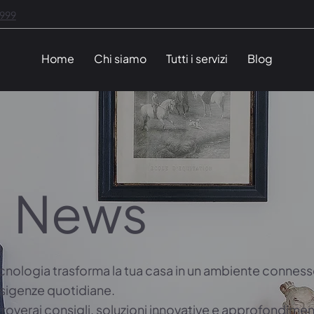
1999
Home
Chi siamo
Tutti i servizi
Blog
News
cnologia trasforma la tua casa in un ambiente connesso
esigenze quotidiane.
troverai consigli, soluzioni innovative e approfondimen