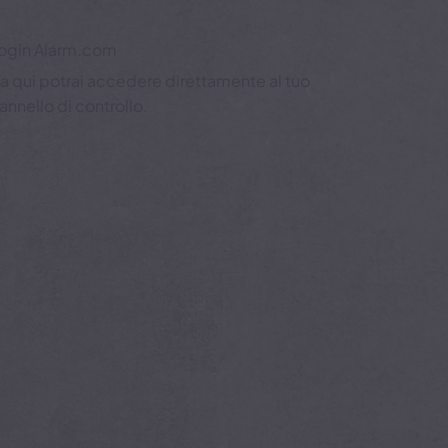
ogin Alarm.com
a qui potrai accedere direttamente al tuo
annello di controllo.