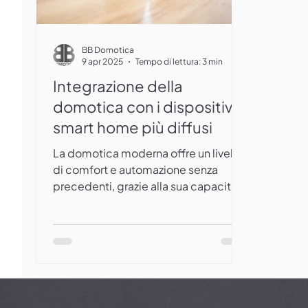
BB Domotica
9 apr 2025
Tempo di lettura: 3 min
Integrazione della
domotica con i dispositivi
smart home più diffusi
La domotica moderna offre un livello
di comfort e automazione senza
precedenti, grazie alla sua capacità
di integrarsi con i dispositivi...