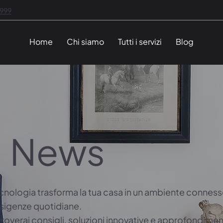
1999
Home
Chi siamo
Tutti i servizi
Blog
News
cnologia trasforma la tua casa in un ambiente connesso
esigenze quotidiane.
troverai consigli, soluzioni innovative e approfondimen