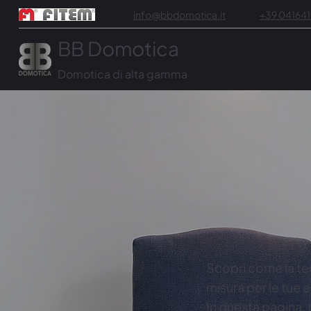
info@bbdomotica.it
+39 04164
BB Domotica
Domotica di alta gamma
Scopri come la te
misura per le tue 
In questa pagina, 