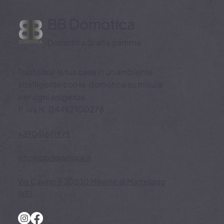
BB Domotica
Domotica di alta gamma
Trasforma la tua casa in un ambiente
intelligente con la domotica su misura
per ogni esigenza
P. iva N: 04492100278
+39041641999
-
info@bbdomotica.it
-
Via Cavino 5 30030 Maerne di Martellago
(VE)