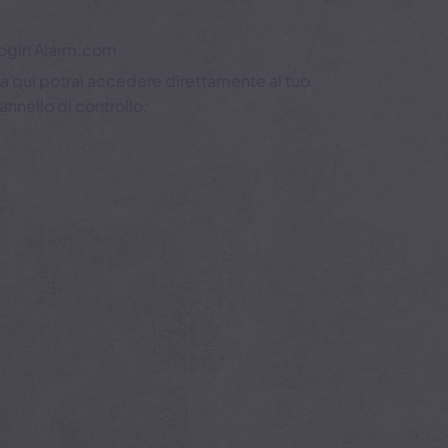
ogin Alarm.com
a qui potrai accedere direttamente al tuo
annello di controllo.