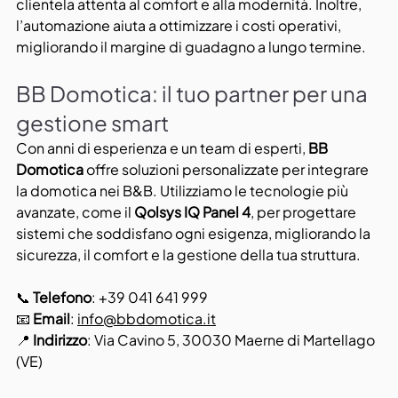
clientela attenta al comfort e alla modernità. Inoltre, 
l’automazione aiuta a ottimizzare i costi operativi, 
migliorando il margine di guadagno a lungo termine.
BB Domotica: il tuo partner per una 
gestione smart
Con anni di esperienza e un team di esperti, 
BB 
Domotica
 offre soluzioni personalizzate per integrare 
la domotica nei B&B. Utilizziamo le tecnologie più 
avanzate, come il 
Qolsys IQ Panel 4
, per progettare 
sistemi che soddisfano ogni esigenza, migliorando la 
sicurezza, il comfort e la gestione della tua struttura.
📞 
Telefono
: +39 041 641 999
📧 
Email
: 
info@bbdomotica.it
📍 
Indirizzo
: Via Cavino 5, 30030 Maerne di Martellago 
(VE)