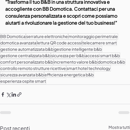
"Trasforma il tuo B&B in una struttura innovativa e 
accogliente con BB Domotica. Contattaci per una 
consulenza personalizzata e scopri come possiamo 
aiutarti a rivoluzionare la gestione del tuo business!"
BB Domotica
serrature elettroniche
monitoraggio perimetrale
domotica avanzata
lettura QR code accessi
telecamere smart
gestione automatizzata b&b
gestione intelligente b&b
gestione centralizzata b&b
sicurezza per b&b
accessi smart b&b
comfort personalizzato b&b
incremento valore b&b
domotica b&b
controllo remoto strutture ricettive
smart hotel technology
sicurezza avanzata b&b
efficienza energetica b&b
esperienza ospite smart
Mostra tutti
Post recenti