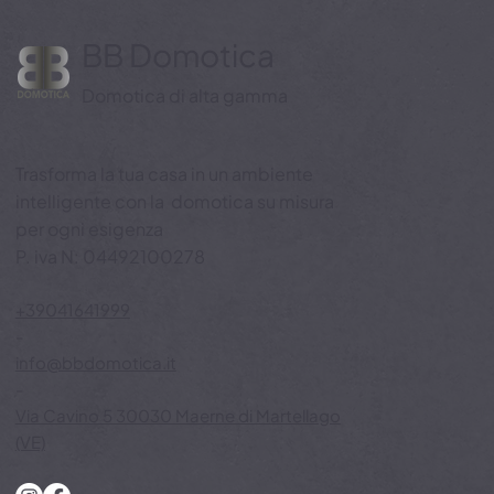
BB Domotica
Domotica di alta gamma
Trasforma la tua casa in un ambiente
Benessere e aria pulita con BB
intelligente con la domotica su misura
Domotica: in inverno la casa respira
per ogni esigenza
meglio grazie ai sistemi smart
P. iva N: 04492100278
+39041641999
-
info@bbdomotica.it
-
Via Cavino 5 30030 Maerne di Martellago
(VE)