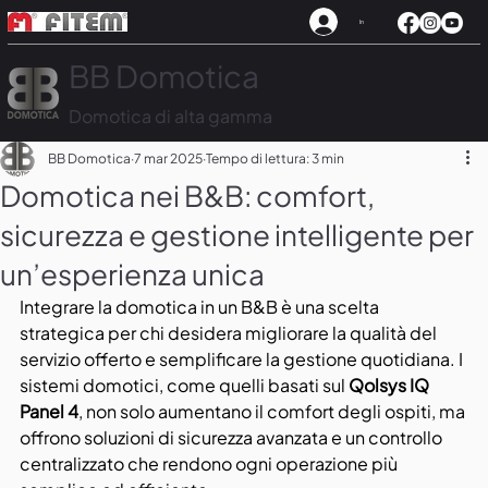
In
BB Domotica
Domotica di alta gamma
BB Domotica
7 mar 2025
Tempo di lettura: 3 min
Domotica nei B&B: comfort,
sicurezza e gestione intelligente per
un’esperienza unica
Integrare la domotica in un B&B è una scelta 
strategica per chi desidera migliorare la qualità del 
servizio offerto e semplificare la gestione quotidiana. I 
sistemi domotici, come quelli basati sul 
Qolsys IQ 
Panel 4
, non solo aumentano il comfort degli ospiti, ma 
offrono soluzioni di sicurezza avanzata e un controllo 
centralizzato che rendono ogni operazione più 