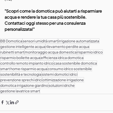
"Scopri come la domotica può aiutarti a risparmiare 
acqua e rendere la tua casa più sostenibile. 
Contattaci oggi stesso per una consulenza 
personalizzata!"
BB Domotica
sensori umidità smart
irrigazione automatizzata
gestione intelligente acqua
rilevamento perdite acqua
rubinetti smart
monitoraggio acqua domestica
risparmio idrico
risparmio bollette acqua
efficienza idrica domotica
controllo remoto impianto idrico
casa sostenibile domotica
smart home risparmio acqua
consumo idrico sostenibile
sostenibilità e tecnologia
sistemi domotici idrici
prevenzione sprechi idrici
ottimizzazione irrigazione
domotica irrigazione giardino
soluzioni idriche
gestione lavatrice smart