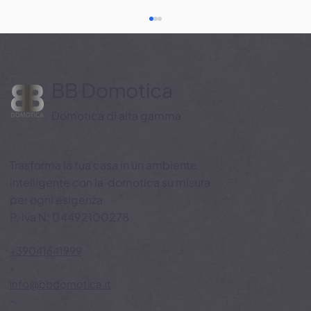
BB Domotica
Domotica di alta gamma
Trasforma la tua casa in un ambiente
Benessere e aria pulita con BB
intelligente con la domotica su misura
Domotica: in inverno la casa respira
per ogni esigenza
meglio grazie ai sistemi smart
P. iva N: 04492100278
+39041641999
-
info@bbdomotica.it
-