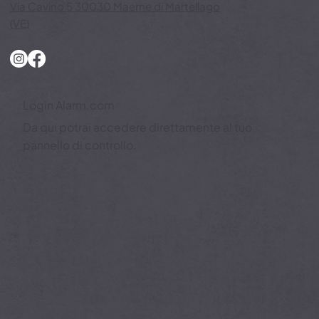
Via Cavino 5 30030 Maerne di Martellago
(VE)
Login Alarm.com
Da qui potrai accedere direttamente al tuo
pannello di controllo.