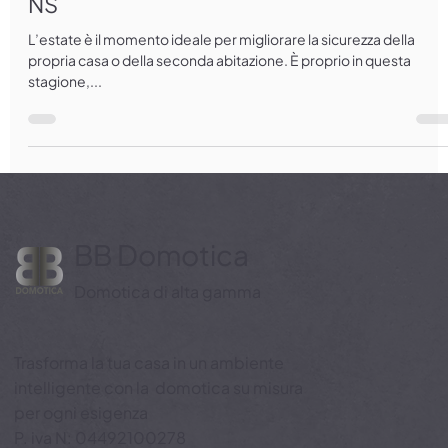
nuova installazione con Qolsys IQ Panel
NS
L’estate è il momento ideale per migliorare la sicurezza della
propria casa o della seconda abitazione. È proprio in questa
stagione,...
BB Domotica
Domotica di alta gamma
Trasforma la tua casa in un ambiente
intelligente con la domotica su misura