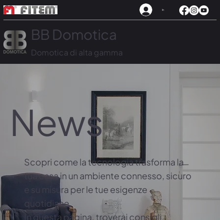
In
BB Domotica
Domotica di alta gamma
News
Scopri come la tecnologia trasforma la
tua casa in un ambiente connesso, sicuro
e su misura per le tue esigenze
quotidiane.
In questa pagina, troverai consigli,