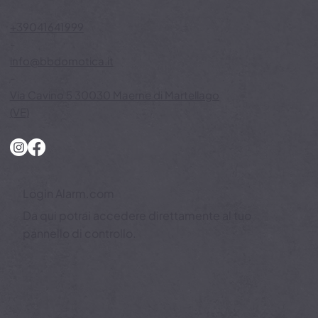
per ogni esigenza
P. iva N: 04492100278
+39041641999
-
info@bbdomotica.it
-
Via Cavino 5 30030 Maerne di Martellago
(VE)
Login Alarm.com
Da qui potrai accedere direttamente al tuo
pannello di controllo.