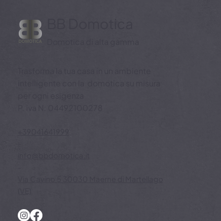
BB Domotica
Domotica di alta gamma
Trasforma la tua casa in un ambiente
intelligente con la domotica su misura
per ogni esigenza
P. iva N: 04492100278
+39041641999
-
info@bbdomotica.it
-
Via Cavino 5 30030 Maerne di Martellago
(VE)