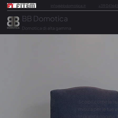
info@bbdomotica.it
+39 04164
BB Domotica
Domotica di alta gamma
Scopri come la te
misura per le tue 
In questa pagina, 