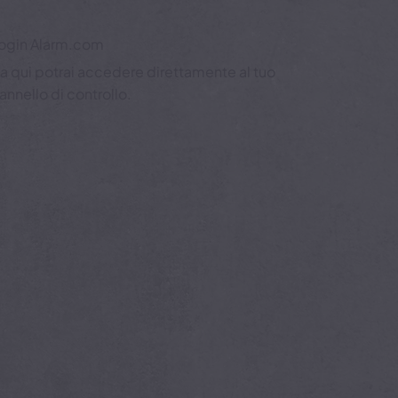
ogin Alarm.com
a qui potrai accedere direttamente al tuo
annello di controllo.