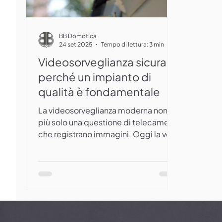
BB Domotica
24 set 2025
Tempo di lettura: 3 min
Videosorveglianza sicura:
perché un impianto di
qualità è fondamentale
La videosorveglianza moderna non è
più solo una questione di telecamere
che registrano immagini. Oggi la vera
protezione passa anche...