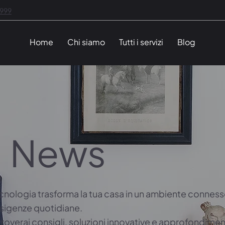
1999
Home
Chi siamo
Tutti i servizi
Blog
News
cnologia trasforma la tua casa in un ambiente connesso
esigenze quotidiane.
troverai consigli, soluzioni innovative e approfondimen