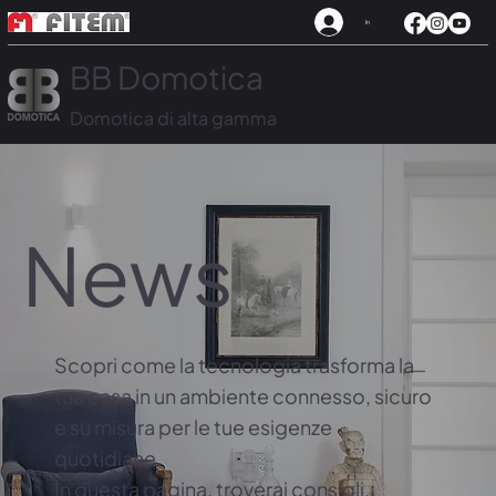
In
BB Domotica
Domotica di alta gamma
News
Scopri come la tecnologia trasforma la
tua casa in un ambiente connesso, sicuro
e su misura per le tue esigenze
quotidiane.
In questa pagina, troverai consigli,