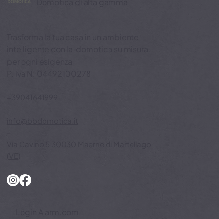
BB Domotica
Domotica di alta gamma
Trasforma la tua casa in un ambiente
intelligente con la domotica su misura
per ogni esigenza
P. iva N: 04492100278
+39041641999
-
info@bbdomotica.it
-
Via Cavino 5 30030 Maerne di Martellago
(VE)