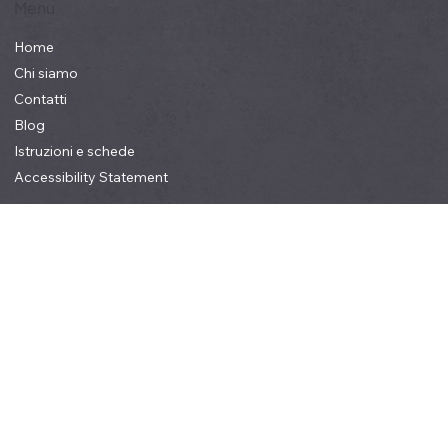
Menu
Home
Chi siamo
Contatti
Blog
Istruzioni e schede
Accessibility Statement
Servizi
Tutti i servizi
Tapparelle
Tende da sole
Tende da interno