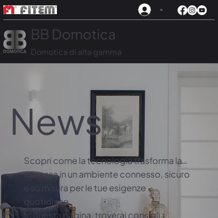
In
BB Domotica
Domotica di alta gamma
News
Scopri come la tecnologia trasforma la
tua casa in un ambiente connesso, sicuro
e su misura per le tue esigenze
quotidiane.
In questa pagina, troverai consigli,