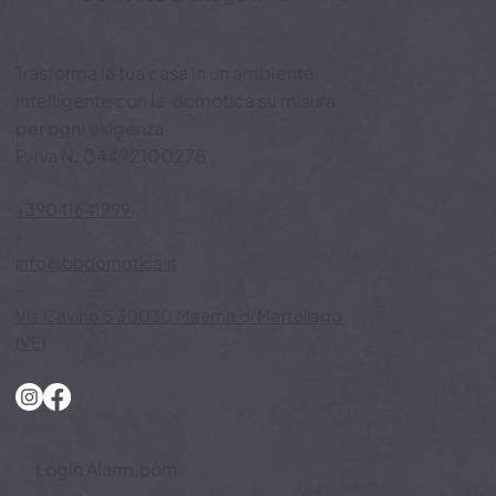
BB Domotica
Domotica di alta gamma
Trasforma la tua casa in un ambiente
intelligente con la domotica su misura
per ogni esigenza
P. iva N: 04492100278
+39041641999
-
info@bbdomotica.it
-
Via Cavino 5 30030 Maerne di Martellago
(VE)