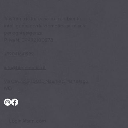
BB Domotica
Domotica di alta gamma
Trasforma la tua casa in un ambiente
intelligente con la domotica su misura
per ogni esigenza
P. iva N: 04492100278
+39041641999
-
info@bbdomotica.it
-
Via Cavino 5 30030 Maerne di Martellago
(VE)