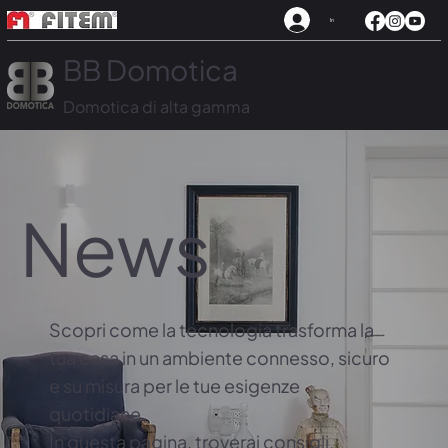
In
BB Domotica
Domotica di alta gamma
News
Scopri come la tecnologia trasforma la
tua casa in un ambiente connesso, sicuro
e su misura per le tue esigenze
quotidiane.
In questa pagina, troverai consigli,