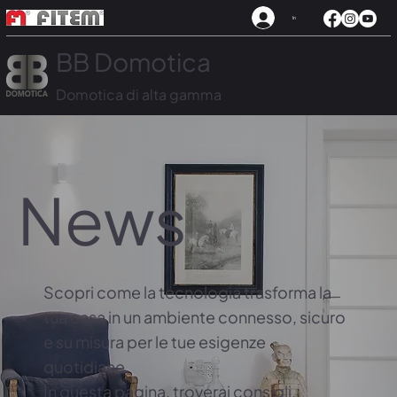
In
BB Domotica
Domotica di alta gamma
News
Scopri come la tecnologia trasforma la
tua casa in un ambiente connesso, sicuro
e su misura per le tue esigenze
quotidiane.
In questa pagina, troverai consigli,