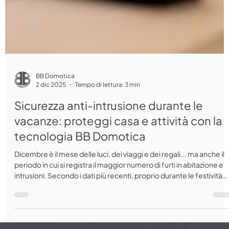
BB Domotica
2 dic 2025
Tempo di lettura: 3 min
Sicurezza anti-intrusione durante le
vacanze: proteggi casa e attività con la
tecnologia BB Domotica
Dicembre è il mese delle luci, dei viaggi e dei regali... ma anche il
periodo in cui si registra il maggior numero di furti in abitazione e
intrusioni. Secondo i dati più recenti, proprio durante le festività
natalizie si verifica un incremento significativo di tentativi di
effrazione, sia in case private che in attività commerciali
momentaneamente chiuse. La buona notizia? Oggi la domotica