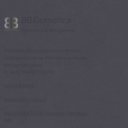
offre strumenti avanzati per consentire sicurezza, controllo e
serenità — anche a dist
BB Domotica
Domotica di alta gamma
Trasforma la tua casa in un ambiente
intelligente con la domotica su misura
per ogni esigenza
P. iva N: 04492100278
+39041641999
-
info@bbdomotica.it
-
Via Cavino 5 30030 Maerne di Martellago