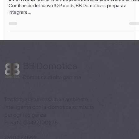
Domotica ti accompagna alla scoperta
L’universo della smart home è pronto a cambiare ancora una volt
Con il lancio del nuovo IQ Panel 5, BB Domotica si prepara a
integrare...
BB Domotica
Domotica di alta gamma
Trasforma la tua casa in un ambiente
intelligente con la domotica su misura
per ogni esigenza
P. iva N: 04492100278