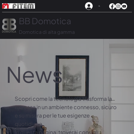
In
BB Domotica
Domotica di alta gamma
News
Scopri come la tecnologia trasforma la
tua casa in un ambiente connesso, sicuro
e su misura per le tue esigenze
quotidiane.
In questa pagina, troverai consigli,