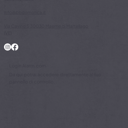
+39041641999
-
info@bbdomotica.it
-
Via Cavino 5 30030 Maerne di Martellago
(VE)
Login Alarm.com
Da qui potrai accedere direttamente al tuo
pannello di controllo.