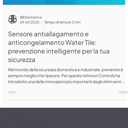
BB Domotica
24 ott 2025
Tempo di lettura: 2 min
Sensore antiallagamento e
anticongelamento Water Tile:
prevenzione intelligente per la tua
sicurezza
Nel mondo della sicurezza domestica e industriale, prevenire è
sempre meglio che riparare. Per questo Johnson Controls ha
introdotto una delle innovazioni più importanti degli ultimi anni:
Water Tile , il sensore intelligente antiallagamento e
anticongelamento pensato per proteggere abitazioni, attività
commerciali e infrastrutture da danni causati dall’acqua. BB
Domotica , partner ufficiale di sistemi avanzati IQ , porta questa
tecnologia anche in Italia, integrandola negli