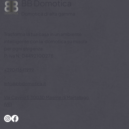
BB Domotica
Domotica di alta gamma
Trasforma la tua casa in un ambiente
intelligente con la domotica su misura
per ogni esigenza
P. iva N: 04492100278
+39041641999
-
info@bbdomotica.it
-
Via Cavino 5 30030 Maerne di Martellago
(VE)