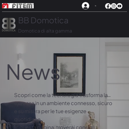
In
BB Domotica
Domotica di alta gamma
News
Scopri come la tecnologia trasforma la
tua casa in un ambiente connesso, sicuro
e su misura per le tue esigenze
quotidiane.
In questa pagina, troverai consigli,