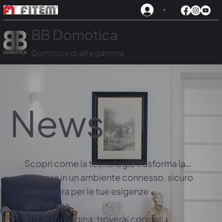
In
BB Domotica
Domotica di alta gamma
News
Scopri come la tecnologia trasforma la
tua casa in un ambiente connesso, sicuro
e su misura per le tue esigenze
quotidiane.
In questa pagina, troverai consigli,