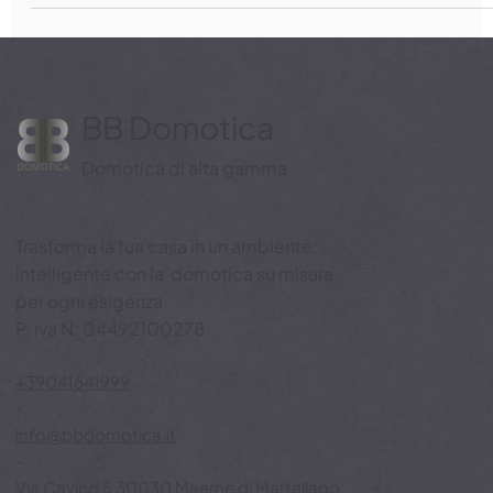
BB Domotica
Domotica di alta gamma
Trasforma la tua casa in un ambiente
intelligente con la domotica su misura
per ogni esigenza
P. iva N: 04492100278
+39041641999
-
info@bbdomotica.it