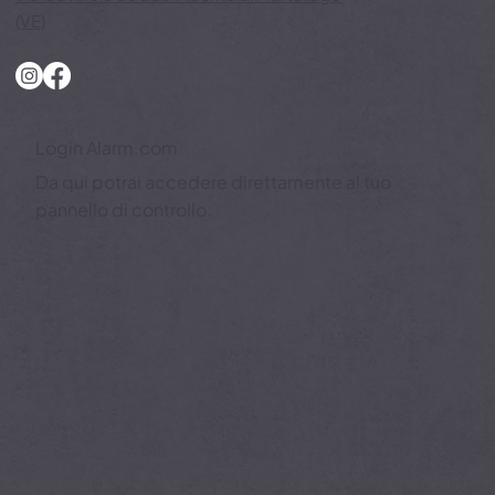
-
Via Cavino 5 30030 Maerne di Martellago
(VE)
Login Alarm.com
Da qui potrai accedere direttamente al tuo
pannello di controllo.