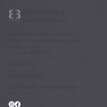
BB Domotica
Domotica di alta gamma
Trasforma la tua casa in un ambiente
intelligente con la domotica su misura
per ogni esigenza
P. iva N: 04492100278
+39041641999
-
info@bbdomotica.it
-
Via Cavino 5 30030 Maerne di Martellago
(VE)