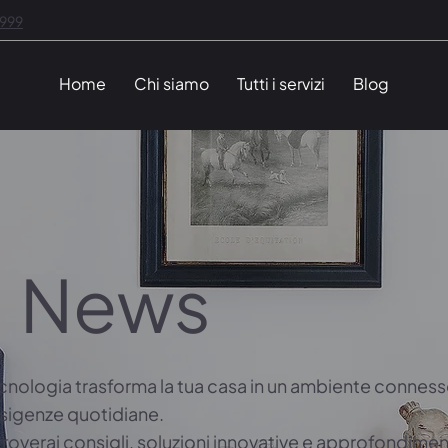
1999
Home
Chi siamo
Tutti i servizi
Blog
News
cnologia trasforma la tua casa in un ambiente connesso
esigenze quotidiane.
troverai consigli, soluzioni innovative e approfondimen