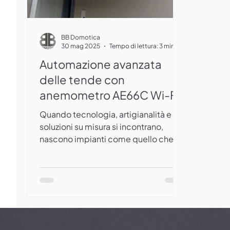
BB Domotica
30 mag 2025
Tempo di lettura: 3 min
Automazione avanzata
delle tende con
anemometro AE66C Wi-Fi:
un progetto su misura
Quando tecnologia, artigianalità e
firmato BB Domotica
soluzioni su misura si incontrano,
nascono impianti come quello che
BB Domotica ha recentemente...