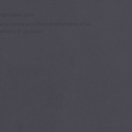
ogin Alarm.com
a qui potrai accedere direttamente al tuo
annello di controllo.