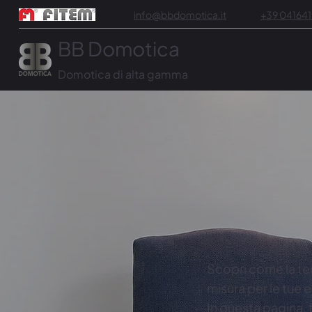
info@bbdomotica.it
+39 04164
BB Domotica
Domotica di alta gamma
Scopri come la te
misura per le tue 
In questa pagina, 