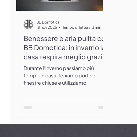
BB Domotica
18 nov 2025
Tempo di lettura: 3 min
Benessere e aria pulita con
BB Domotica: in inverno la
casa respira meglio grazie
ai sistemi smart
Durante l’inverno passiamo più
tempo in casa, teniamo porte e
finestre chiuse e utilizziamo
riscaldamento o stufe che seccano
l’aria e aumentano l’umidità. Il
risultato? Ambienti poco salutari, aria
viziata e rischio di formazione di
muffe. La domotica può prevenire
questi problemi prima che si
manifestino, migliorando il benessere