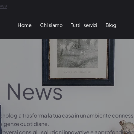
1999
Home
Chi siamo
Tutti i servizi
Blog
News
cnologia trasforma la tua casa in un ambiente connesso
esigenze quotidiane.
troverai consigli, soluzioni innovative e approfondimen