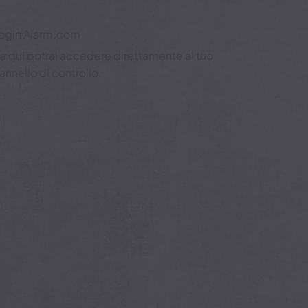
ogin Alarm.com
a qui potrai accedere direttamente al tuo
annello di controllo.