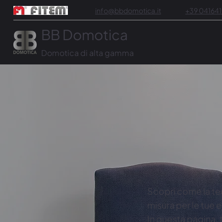
info@bbdomotica.it
+39 04164
BB Domotica
Domotica di alta gamma
Scopri come la te
misura per le tue 
In questa pagina, 