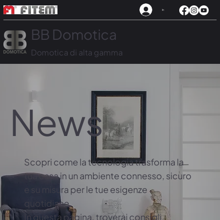
In
BB Domotica
Domotica di alta gamma
News
Scopri come la tecnologia trasforma la
tua casa in un ambiente connesso, sicuro
e su misura per le tue esigenze
quotidiane.
In questa pagina, troverai consigli,