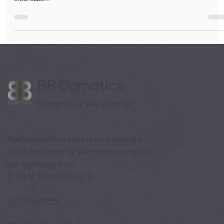
soluzione ideale per strutture ricettive come B&B, dove comfort,
sicurezza...
BB Domotica
Domotica di alta gamma
Trasforma la tua casa in un ambiente
intelligente con la domotica su misura
per ogni esigenza
P. iva N: 04492100278
+39041641999