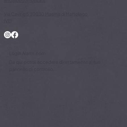
-
info@bbdomotica.it
-
Via Cavino 5 30030 Maerne di Martellago
(VE)
Login Alarm.com
Da qui potrai accedere direttamente al tuo
pannello di controllo.