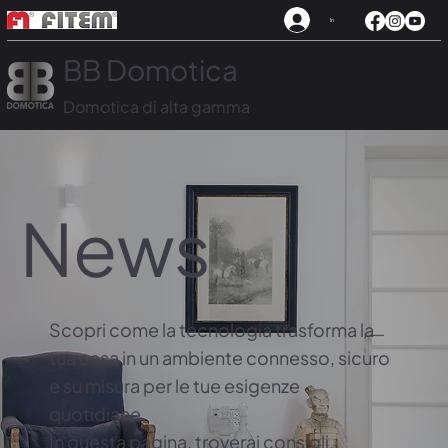
In
BB Domotica
Domotica di alta gamma
News
Scopri come la tecnologia trasforma la
tua casa in un ambiente connesso, sicuro
e su misura per le tue esigenze
quotidiane.
In questa pagina, troverai consigli,