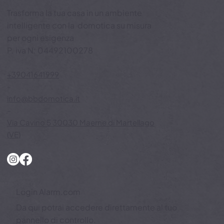
Domotica di alta gamma
Trasforma la tua casa in un ambiente
intelligente con la domotica su misura
per ogni esigenza
P. iva N: 04492100278
+39041641999
-
info@bbdomotica.it
-
Via Cavino 5 30030 Maerne di Martellago
(VE)
Login Alarm.com