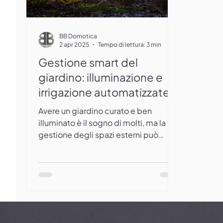
BB Domotica
2 apr 2025
Tempo di lettura: 3 min
Gestione smart del
giardino: illuminazione e
irrigazione automatizzate
Avere un giardino curato e ben
illuminato è il sogno di molti, ma la
gestione degli spazi esterni può
richiedere tempo ed energia. La...