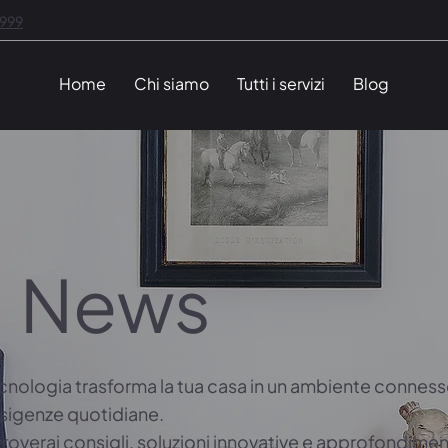
1999
Home
Chi siamo
Tutti i servizi
Blog
News
cnologia trasforma la tua casa in un ambiente connesso
esigenze quotidiane.
troverai consigli, soluzioni innovative e approfondimen