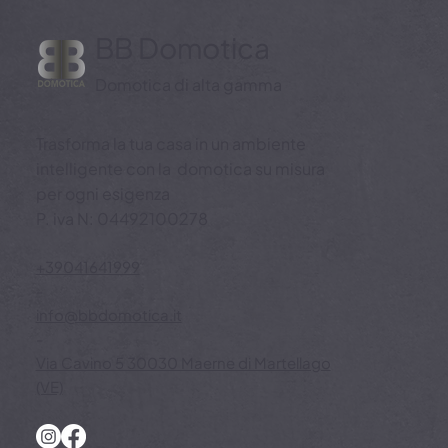
BB Domotica
Domotica di alta gamma
Trasforma la tua casa in un ambiente
intelligente con la domotica su misura
per ogni esigenza
P. iva N: 04492100278
+39041641999
-
info@bbdomotica.it
-
Via Cavino 5 30030 Maerne di Martellago
(VE)