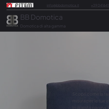
info@bbdomotica.it
+39 04164
BB Domotica
Domotica di alta gamma
Scopri come la te
misura per le tue 
In questa pagina, 