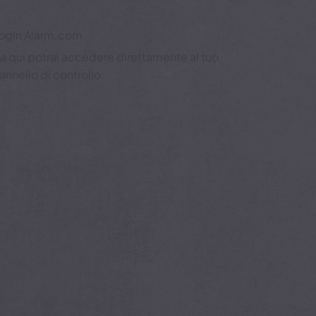
ogin Alarm.com
a qui potrai accedere direttamente al tuo
annello di controllo.