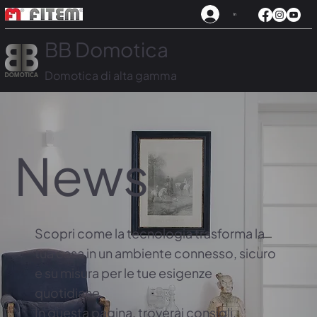
In
BB Domotica
Domotica di alta gamma
News
Scopri come la tecnologia trasforma la
tua casa in un ambiente connesso, sicuro
e su misura per le tue esigenze
quotidiane.
In questa pagina, troverai consigli,