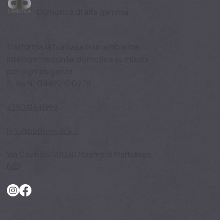
BB Domotica
Domotica di alta gamma
Trasforma la tua casa in un ambiente
intelligente con la domotica su misura
per ogni esigenza
P. iva N: 04492100278
+39041641999
-
info@bbdomotica.it
-
Via Cavino 5 30030 Maerne di Martellago
(VE)