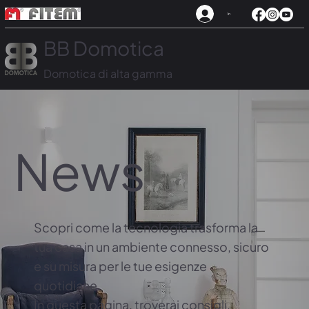
In
BB Domotica
Domotica di alta gamma
News
Scopri come la tecnologia trasforma la
tua casa in un ambiente connesso, sicuro
e su misura per le tue esigenze
quotidiane.
In questa pagina, troverai consigli,