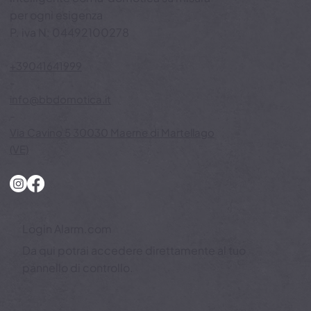
Trasforma la tua casa in un ambiente
intelligente con la domotica su misura
per ogni esigenza
P. iva N: 04492100278
+39041641999
-
info@bbdomotica.it
-
Via Cavino 5 30030 Maerne di Martellago
(VE)
Login Alarm.com
Da qui potrai accedere direttamente al tuo
pannello di controllo.