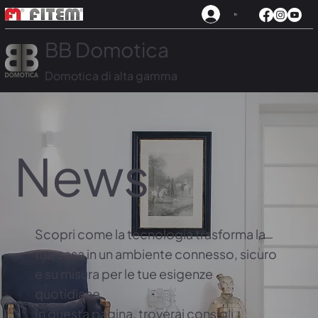
In
BB Domotica
Domotica di alta gamma
News
Scopri come la tecnologia trasforma la
tua casa in un ambiente connesso, sicuro
e su misura per le tue esigenze
quotidiane.
In questa pagina, troverai consigli,