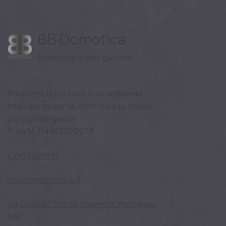
BB Domotica
Domotica di alta gamma
Trasforma la tua casa in un ambiente
intelligente con la domotica su misura
per ogni esigenza
P. iva N: 04492100278
+39041641999
-
info@bbdomotica.it
-
Via Cavino 5 30030 Maerne di Martellago