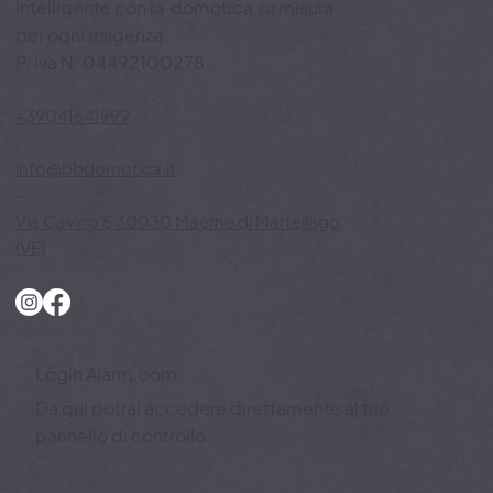
Trasforma la tua casa in un ambiente
intelligente con la domotica su misura
per ogni esigenza
P. iva N: 04492100278
+39041641999
-
info@bbdomotica.it
-
Via Cavino 5 30030 Maerne di Martellago
(VE)
Login Alarm.com
Da qui potrai accedere direttamente al tuo
pannello di controllo.