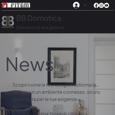
In
BB Domotica
Domotica di alta gamma
News
Scopri come la tecnologia trasforma la
tua casa in un ambiente connesso, sicuro
e su misura per le tue esigenze
quotidiane.
In questa pagina, troverai consigli,