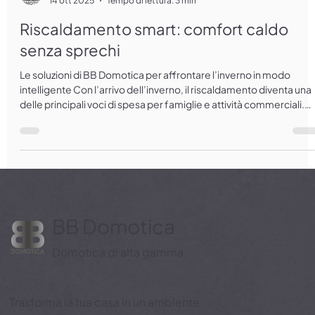
BB Domotica
14 ott 2025
Tempo di lettura: 3 min
Riscaldamento smart: comfort caldo
senza sprechi
Le soluzioni di BB Domotica per affrontare l’inverno in modo
intelligente Con l’arrivo dell’inverno, il riscaldamento diventa una
delle principali voci di spesa per famiglie e attività commerciali.
Trovare il giusto equilibrio tra comfort e risparmio energetico non
è sempre semplice. La domotica rappresenta oggi la risposta
ideale, grazie a sistemi intelligenti che rendono la gestione del
calore più efficiente, sicura e personalizzata. Perché scegliere un
riscaldamento intel
BB Domotica
Domotica di alta gamma